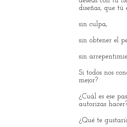
deseas con tu t
diseñas, que tú 
sin culpa,
sin obtener el p
sin arrepentimie
Si todos nos co
mejor?
¿Cuál es ese pa
autorizas hacer
¿Qué te gustarí