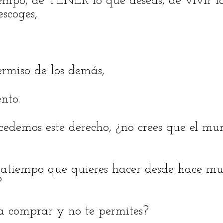
iempo, de TENER lo que deseas, de vivir l
escoges,
ermiso de los demás,
nto.
ncedemos este derecho, ¿no crees que el m
satiempo que quieres hacer desde hace mu
?
a comprar y no te permites?