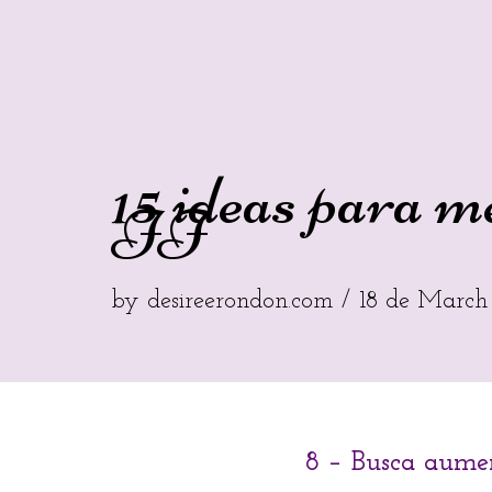
15 ideas para m
II
by
desireerondon.com
18 de March
8 – Busca aumen