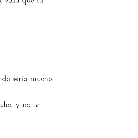
a vida que tú
undo sería mucho
cho, y no te