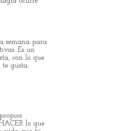
magia ocurre
 la semana para
ivas. Es un
ta, con lo que
 te gusta.
propios
e HACER lo que