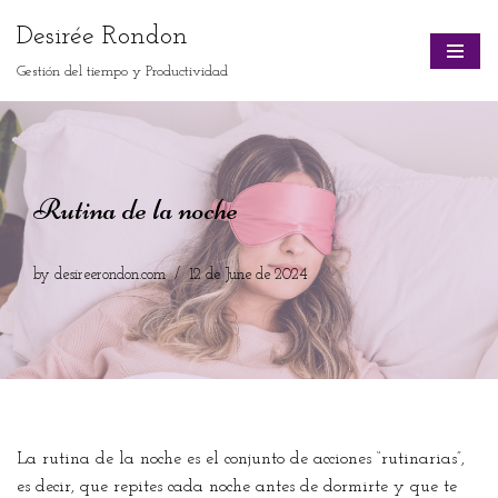
Desirée Rondon
Skip
Gestión del tiempo y Productividad
to
content
Rutina de la noche
by
desireerondon.com
12 de June de 2024
La rutina de la noche es el conjunto de acciones “rutinarias”,
es decir, que repites cada noche antes de dormirte y que te