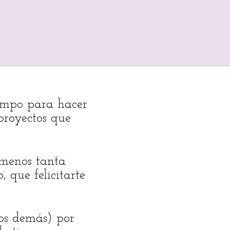
iempo para hacer
 proyectos que
 menos tanta
 que felicitarte
 los demás) por