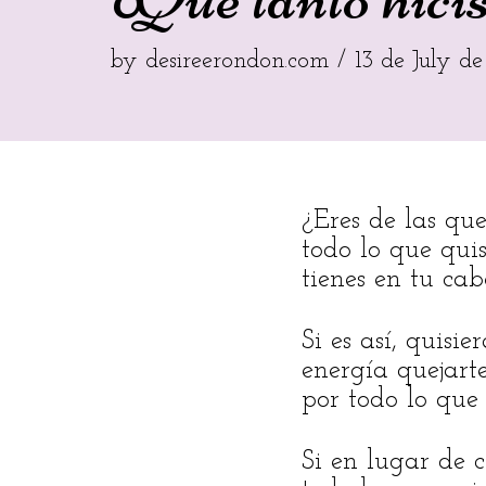
by
desireerondon.com
13 de July d
¿Eres de las qu
todo lo que quis
tienes en tu ca
Si es así, quis
energía quejarte
por todo lo que 
Si en lugar de c