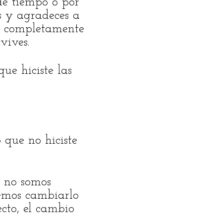
de tiempo o por
as y agradeces a
ía completamente
vives.
ue hiciste las
 que no hiciste
i no somos
remos cambiarlo
cto, el cambio