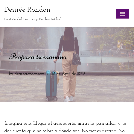
Desirée Rondon
Skip
Gestión del tiempo y Productividad
to
content
Prepara tu mañana
by
desireerondon.com
28 de April de 2026
Imagina esto. Llegas al aeropuerto, miras la pantalla… y te
das cuenta que no sabes a dónde vas. No tienes destino. No