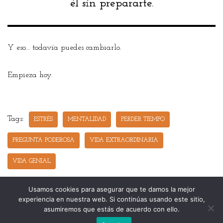
él sin prepararte.
Y eso… todavía puedes cambiarlo.
Empieza hoy.
Tags:
ESTRÉS
MENTALIDAD
PERDER TIEMPO
PREGUNTA PODEROSA
VIDA EXTRAORDINARIA
VIDA GENIAL
Usamos cookies para asegurar que te damos la mejor
experiencia en nuestra web. Si continúas usando este sitio,
asumiremos que estás de acuerdo con ello.