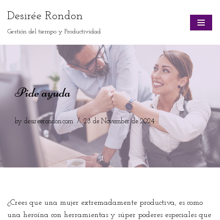
Desirée Rondon
Skip
Gestión del tiempo y Productividad
to
content
Pide ayuda
by
desireerondon.com
28 de November de 2024
¿Crees que una mujer extremadamente productiva, es como
una heroína con herramientas y súper poderes especiales que