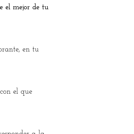
e el mejor de tu
brante, en tu
 con el que
responder a la