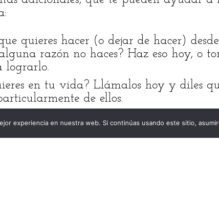
a:
que quieres hacer (o dejar de hacer) des
alguna razón no haces? Haz eso hoy, o to
 lograrlo.
ieres en tu vida? Llámalos hoy y diles qu
articularmente de ellos.
vibrar? ¿Qué despierta tus sentidos y te h
jor experiencia en nuestra web. Si continúas usando este sitio, asumi
so hoy.
jor ropa? ¿Tus accesorios preferidos? Pónte
sentir más orgullosa de ti misma? Hazlo h
acer que este día, con su rutina, con sus 
ario? Sé creativa en tu respuesta.