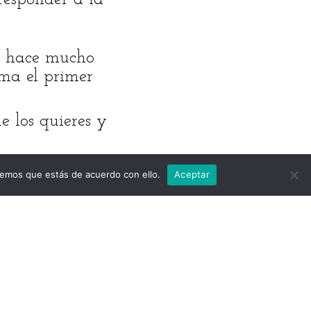
de hace mucho
ma el primer
e los quieres y
ace sentir viva?
remos que estás de acuerdo con ello.
Aceptar
los hoy. ¿Por
oy.
obligaciones,