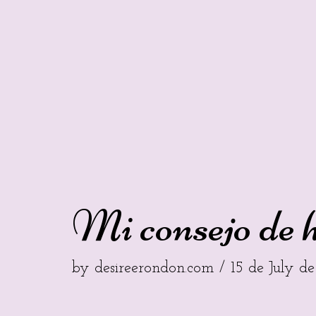
Mi consejo de 
by
desireerondon.com
15 de July d