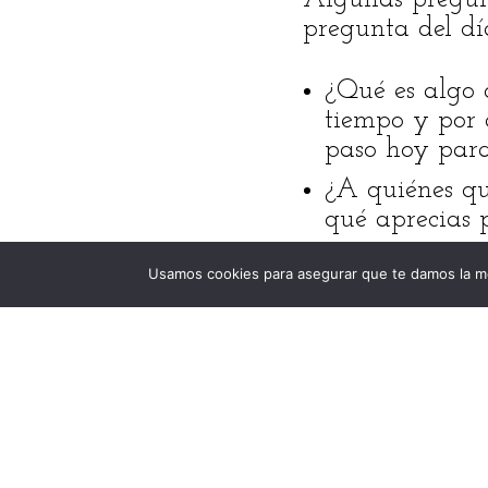
pregunta del dí
¿Qué es algo 
tiempo y por 
paso hoy para
¿A quiénes qu
qué aprecias p
¿Qué te hace 
Usamos cookies para asegurar que te damos la me
Haz algo de e
¿Cuál es tu me
qué no?
¿Qué te hace 
¿Cómo puedes h
sea extraordin