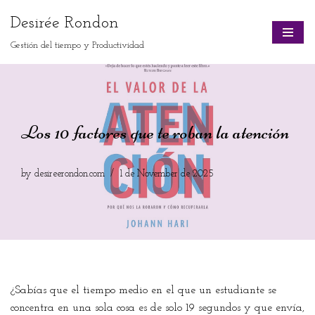
Desirée Rondon
Skip
Gestión del tiempo y Productividad
to
content
Los 10 factores que te roban la atención
by
desireerondon.com
1 de November de 2025
¿Sabías que el tiempo medio en el que un estudiante se
concentra en una sola cosa es de solo 19 segundos y que envía,