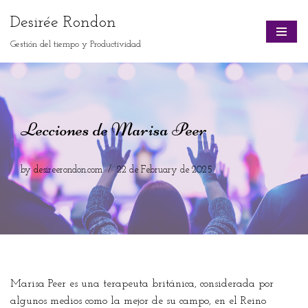
Desirée Rondon
Skip
Gestión del tiempo y Productividad
to
content
Lecciones de Marisa Peer
by
desireerondon.com
22 de February de 2025
Marisa Peer es una terapeuta británica, considerada por
algunos medios como la mejor de su campo, en el Reino