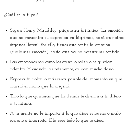
¿Cuál es la tuya?
Según Henry Maudsley, psiquiatra británico, “La emoción
que no encuentra su expresión en lágrimas, hará que otros
órganos lloren”. Por ello, tienes que sentir la emoción
(cualquier emoción) hasta que ya no necesite ser sentida.
Las emociones son como los gases: o salen o se quedan
adentro. Y cuando las retenemos, causan mucho daño.
Expresa tu dolor lo más cerca posible del momento en que
ocurrió el hecho que la originó.
Todo lo que quisieras que los demás te dijeran a ti, dítelo
a ti misma.
A tu mente no le importa si lo que dices es bueno o malo,
correcto o incorrecto. Ella cree todo lo que le dices.