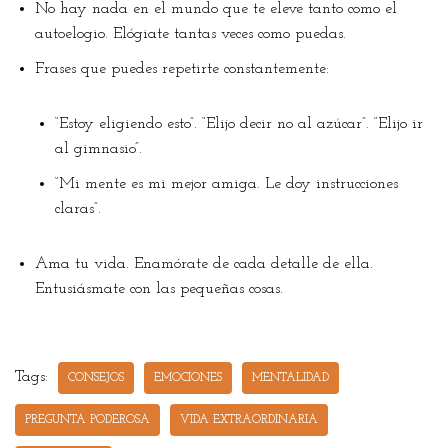
No hay nada en el mundo que te eleve tanto como el
autoelogio. Elógiate tantas veces como puedas.
Frases que puedes repetirte constantemente:
“Estoy eligiendo esto”. “Elijo decir no al azúcar”. “Elijo ir
al gimnasio”.
“Mi mente es mi mejor amiga. Le doy instrucciones
claras”.
Ama tu vida. Enamórate de cada detalle de ella.
Entusiásmate con las pequeñas cosas.
Tags:
CONSEJOS
EMOCIONES
MENTALIDAD
PREGUNTA PODEROSA
VIDA EXTRAORDINARIA