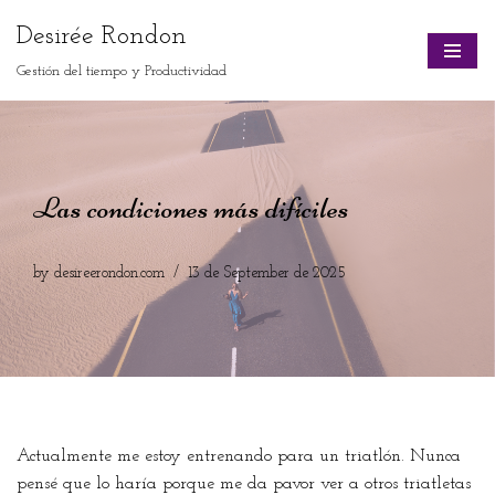
Desirée Rondon
Skip
Gestión del tiempo y Productividad
to
content
Las condiciones más difíciles
by
desireerondon.com
13 de September de 2025
Actualmente me estoy entrenando para un triatlón. Nunca
pensé que lo haría porque me da pavor ver a otros triatletas