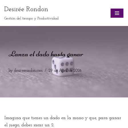
Desirée Rondon
Skip
Gestión del tiempo y Productividad
to
content
Lanza el dado hasta ganar
by
desireerondon.com
29 de April de 2026
Imagina que tienes un dado en la mano y que, para ganar
el juego, debes sacar un 2.