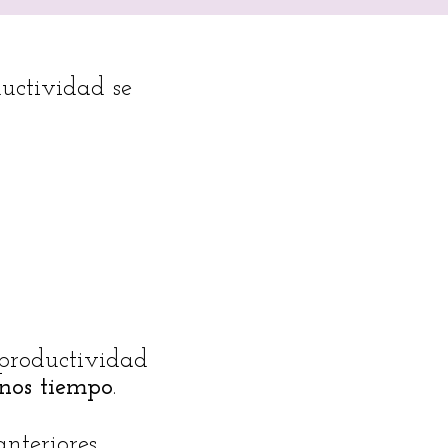
uctividad se
 “productividad
nos tiempo
.
anteriores