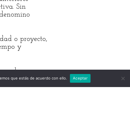
tiva. Sin
o denomino
dad o proyecto,
iempo y
a en la que
í, ¿cómo puedes
remos que estás de acuerdo con ello.
Aceptar