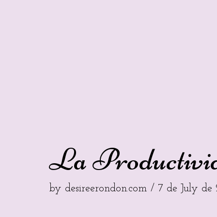
La Productivi
by
desireerondon.com
7 de July de