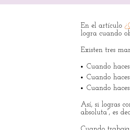
En el artículo
¿
logra cuando ob
Existen tres man
Cuando hace
Cuando haces
Cuando haces 
Así, si logras c
absoluta”, es de
Cuando trabajas 