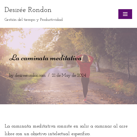
Desirée Rondon
Skip
Gestión del tiempo y Productividad
to
content
La caminata meditativa
by
desireerondon.com
21 de May de 2024
La caminata meditativa consiste en salir a caminar al aire
libre con un objetivo intelectual específico.