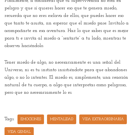
Finalmente, si consideras que tu supervivencia no está en
peligro y que sí quieres hacer eso que te genera miedo,
recuerda que no eres esclava de ellos, que puedes hacer eso
que tanto te asusta, sin esperar que el miedo pase. Invítalo a
acompañarte en esa aventura. Haz lo que sabes que es mejor
para ti e invita al miedo a “sentarte” a tu lado, mientras te
observa haciéndolo.
Tener miedo de algo, no necesariamente es una señal del
Universo, ni es tu instinto insistiéndote para que abandones
algo, o no lo intentes. El miedo es, simplemente, una reacción
natural de tu cuerpo, a algo que interpretas como peligroso,
pero que no necesariamente lo es.
Tags:
EMOCIONES
MENTALIDAD
VIDA EXTRAORDINARIA
VIDA GENIAL