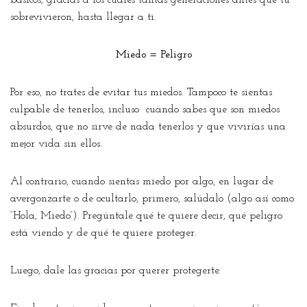
básicos, gracias a los cuales tantas generaciones antes que tú
sobrevivieron, hasta llegar a ti.
Miedo = Peligro
Por eso, no trates de evitar tus miedos. Tampoco te sientas
culpable de tenerlos, incluso cuando sabes que son miedos
absurdos, que no sirve de nada tenerlos y que vivirías una
mejor vida sin ellos.
Al contrario, cuando sientas miedo por algo, en lugar de
avergonzarte o de ocultarlo, primero, salúdalo (algo así como
“Hola, Miedo”). Pregúntale qué te quiere decir, qué peligro
está viendo y de qué te quiere proteger.
Luego, dale las gracias por querer protegerte.