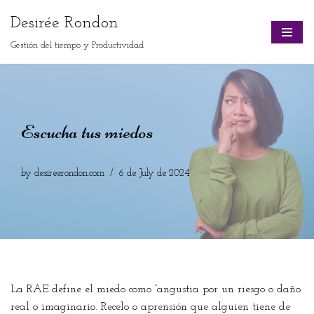
Desirée Rondon
Skip
Gestión del tiempo y Productividad
to
content
Escucha tus miedos
by
desireerondon.com
6 de July de 2024
La RAE define el miedo como “angustia por un riesgo o daño
real o imaginario. Recelo o aprensión que alguien tiene de