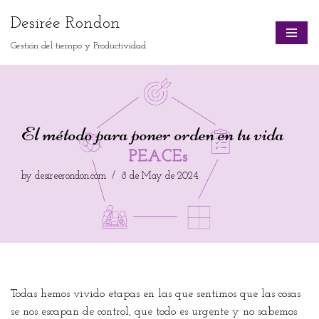
Desirée Rondon
Skip
Gestión del tiempo y Productividad
to
content
El método para poner orden en tu vida
by
desireerondon.com
8 de May de 2024
Todas hemos vivido etapas en las que sentimos que las cosas
se nos escapan de control, que todo es urgente y no sabemos