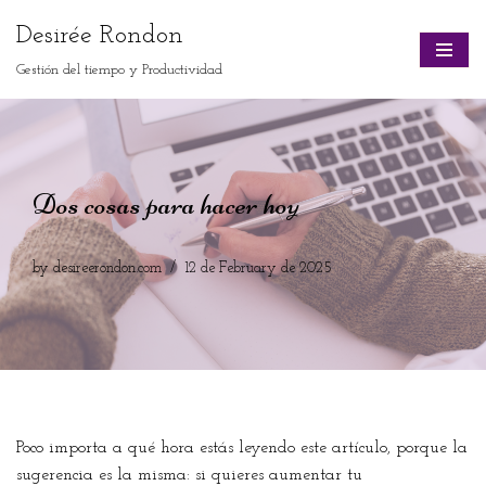
Desirée Rondon
Skip
Gestión del tiempo y Productividad
to
content
Dos cosas para hacer hoy
by
desireerondon.com
12 de February de 2025
Poco importa a qué hora estás leyendo este artículo, porque la
sugerencia es la misma: si quieres aumentar tu