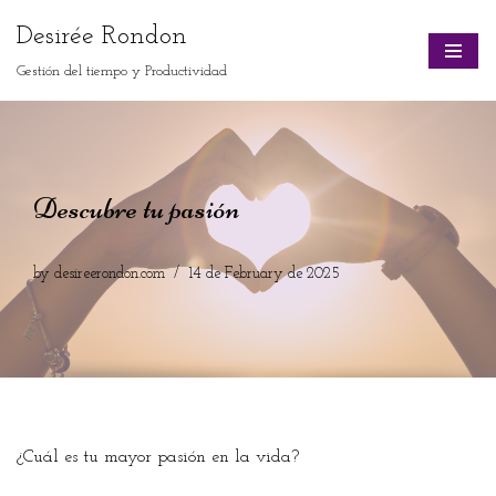
Desirée Rondon
Skip
Gestión del tiempo y Productividad
to
content
Descubre tu pasión
by
desireerondon.com
14 de February de 2025
¿Cuál es tu mayor pasión en la vida?