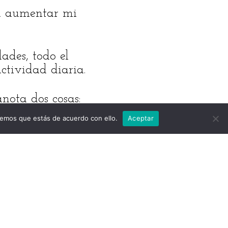
ra aumentar mi
ades, todo el
ctividad diaria.
nota dos cosas:
 hora en la que
remos que estás de acuerdo con ello.
Aceptar
r, anota la hora
ste para hacerla
regúntate por
ás -o de menos-
idad?