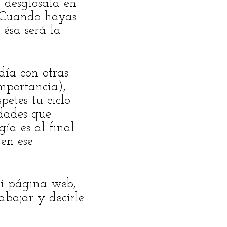
 desglósala en
. Cuando hayas
 ésa será la
 día con otras
mportancia),
spetes tu ciclo
idades que
ía es al final
en ese
mi página web,
abajar y decirle