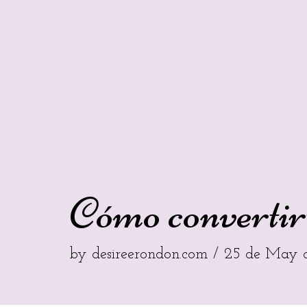
Cómo convertirt
by
desireerondon.com
25 de May 