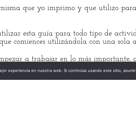
a misma que yo imprimo y que utilizo pa
tilizar esta guía para todo tipo de activid
 que comiences utilizándola con una sola a
mpezar a trabajar en lo más importante, a
e crees que te llevará finalizarla y (2) la
jor experiencia en nuestra web. Si continúas usando este sitio, asumi
bajar en esa actividad. Luego, al termina
 Así calcularás el tiempo real que te toma
 inicial.
rencia importante entre los dos tiempos, p
es aprender de esto? ¿Cuánto tiempo de m
la próxima vez que planifiques una activ