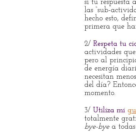
si tu respuesta
las “sub-activi
hecho esto, defi
primera que har
2/
Respeta tu ci
actividades que
pero al principio
de energía diar
necesitan menos
del día? Entonc
momento.
3/
Utiliza mi
gu
totalmente grat
bye-bye
a todas 