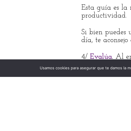
Esta guía es l
productividad.
Si bien puedes u
día, te aconsejo
4/
Evalúa
.
Al e
(1) el tiempo qu
Usamos cookies para asegurar que te damos la me
empezaste a tra
de finalización.
vs. tu estimación
Si hay una dife
qué. ¿Qué pued
vas a calcular 