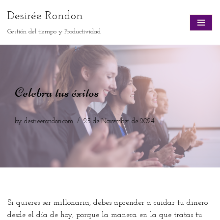
Desirée Rondon
Skip
Gestión del tiempo y Productividad
to
content
Celebra tus éxitos
by
desireerondon.com
25 de November de 2024
Si quieres ser millonaria, debes aprender a cuidar tu dinero
desde el día de hoy, porque la manera en la que tratas tu