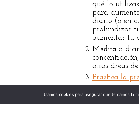
qué lo utiliza
para aumentar
diario (o en c
profundizar t
aumentar tu c
Medita
a dia
concentración
otras áreas de
Practica la pr
Practica el
se
Usamos cookies para asegurar que te damos la me
nueva vas a co
al realizarla.
Planifica
. Al 
utilizar tu ti
claramente si