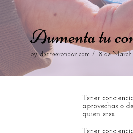
Aumenta tu con
by
desireerondon.com
18 de March
Tener conciencia
aprovechas o de
quien eres.
Tener concienci