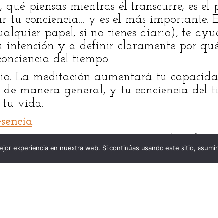
s, qué piensas mientras él transcurre, es el
 tu conciencia… y es el más importante. Es
ualquier papel, si no tienes diario), te ay
u intención y a definir claramente por qué
onciencia del tiempo.
rio. La meditación aumentará tu capacid
, de manera general, y tu conciencia del 
 tu vida.
esencia
.
gmento
. Este ejercicio consiste en identific
jor experiencia en nuestra web. Si continúas usando este sitio, asumi
menzar y decirte, en una frase corta, cuál
planificar determinas, por adelantado, có
empo en el futuro. Hacer esto te ayudará a
 la manera en la que usas tu tiempo, coinc