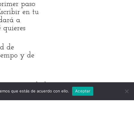
 primer paso
cribir en tu
udará a
 quieres
ad de
tiempo y de
ar qué actividad
remos que estás de acuerdo con ello.
Aceptar
 es tu objetivo
mo deseas
 identificar más
ide (o no) con