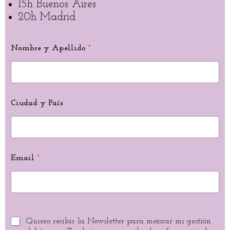
15h Buenos Aires
20h Madrid
Nombre y Apellido
*
Ciudad y País
Email
*
Quiero recibir la Newsletter para mejorar mi gestión